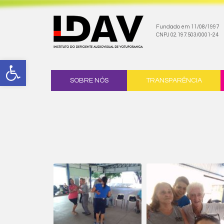
Fundado em 11/08/1997
CNPJ 02.197.503/0001-24
Abrir a barra de ferramentas
Skip to content
SOBRE NÓS
TRANSPARÊNCIA