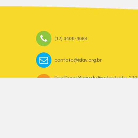
(17) 3406-4684
contato@idav.org.br
Rua Dona Maria de Freitas Leite, 270
Vila Nova - CEP 15501-215
Votuporanga/SP