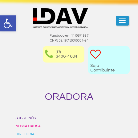
Abrir a barra de ferramentas
TOGGL
Fundado em 11/08/1997
CNPJ 02.197.503/0001-24
(17)
3406-4684
Seja
Contribuinte
ORADORA
SOBRE NÓS
NOSSA CAUSA
DIRETORIA