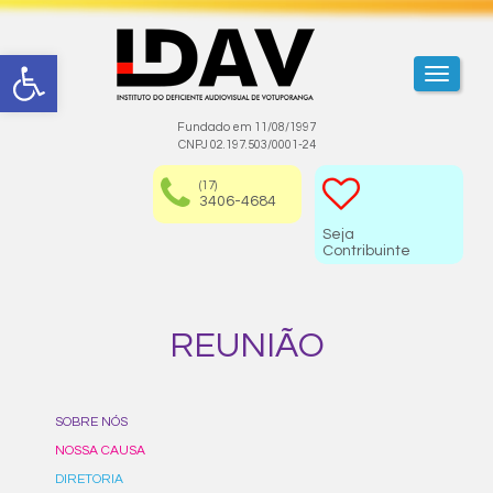
Abrir a barra de ferramentas
TOGGL
Fundado em 11/08/1997
CNPJ 02.197.503/0001-24
(17)
3406-4684
Seja
Contribuinte
REUNIÃO
SOBRE NÓS
NOSSA CAUSA
DIRETORIA