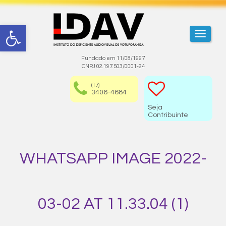
Abrir a barra de ferramentas
TOGGL
Fundado em 11/08/1997
CNPJ 02.197.503/0001-24
(17)
3406-4684
Seja
Contribuinte
WHATSAPP IMAGE 2022-
03-02 AT 11.33.04 (1)