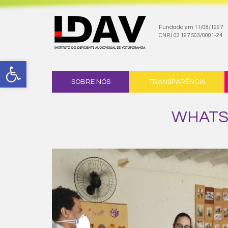
Fundado em 11/08/1997
CNPJ 02.197.503/0001-24
Abrir a barra de ferramentas
Skip to content
SOBRE NÓS
TRANSPARÊNCIA
WHATSA