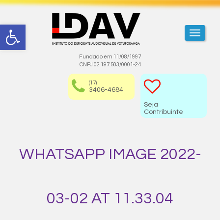
Abrir a barra de ferramentas
TOGGL
Fundado em 11/08/1997
CNPJ 02.197.503/0001-24
(17)
3406-4684
Seja
Contribuinte
WHATSAPP IMAGE 2022-
03-02 AT 11.33.04