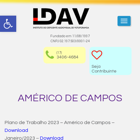
Abrir a barra de ferramentas
TOGGL
Fundado em 11/08/1997
CNPJ 02.197.503/0001-24
(17)
3406-4684
Seja
Contribuinte
AMÉRICO DE CAMPOS
Plano de Trabalho 2023 – Américo de Campos –
Download
Janeiro/2023 –
Download