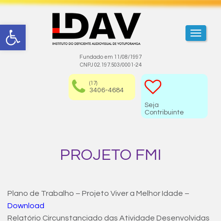
Abrir a barra de ferramentas
TOGGL
Fundado em 11/08/1997
CNPJ 02.197.503/0001-24
(17)
3406-4684
Seja
Contribuinte
PROJETO FMI
Plano de Trabalho – Projeto Viver a Melhor Idade –
Download
Relatório Circunstanciado das Atividade Desenvolvidas